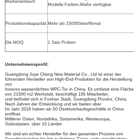
Markenentwurf:
Modelle,Farben,Maße verfügbar
Produktionskapazität:
Mehr als 15000Sets/Monat
Die MOQ
1 Satz Proben
Unternehmensprofil
:
Guangdong Juye Cheng New Material Co., Ltd ist einer der
führenden Hersteller von High-End-Produkten für die Herstellung
von
Inneres wasserdichtes WPC-Tor in China. Es umfasst eine Fläche
von 21500 m2 Werkstatt, beschäftigt 105 Mitarbeiter,
und befindet sich in Foshan Stadt, Guangdong Provinz, China.
Nach Jahren der Entwicklung und wir bieten über
Im Jahr 2016 haben wir 50 Direktverkaufsgeschäfte in China
eröffnet.
Mittlerer Osten, Nordafrika, Südamerika, Westeuropa,
Südostasien, über 15 Länder.
Wir sind ein echter Hersteller für den gesamten Prozess von
Grundmaterialien bis hin zu fertigen Türen, viele verschiedene