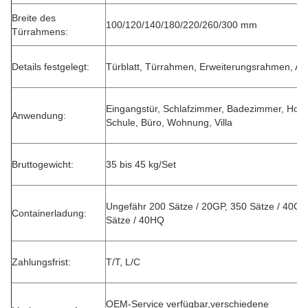
Breite des
100/120/140/180/220/260/300 mm
Türrahmens:
Details festgelegt:
Türblatt, Türrahmen, Erweiterungsrahmen, Arc
Eingangstür, Schlafzimmer, Badezimmer, Hotel
Anwendung:
Schule, Büro, Wohnung, Villa
Bruttogewicht:
35 bis 45 kg/Set
Ungefähr 200 Sätze / 20GP, 350 Sätze / 40GP
Containerladung:
Sätze / 40HQ
Zahlungsfrist:
T/T, L/C
OEM-Service verfügbar,verschiedene