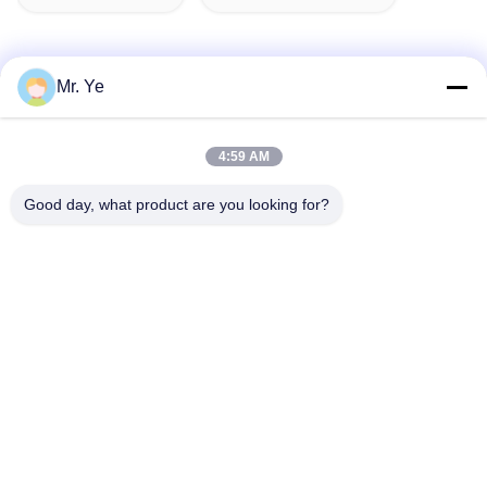
Mr. Ye
Schnelle Kontaktaufnahme
4:59 AM
Anschrift
Good day, what product are you looking for?
Das 6. Buidling von Oucun, Xinan-Stadt, Sanshui-Bezirk,
Foshan, Guangdong, China
Tel.
+8619867233361
E-Mail-Adresse
cindydeng617@gmail.com