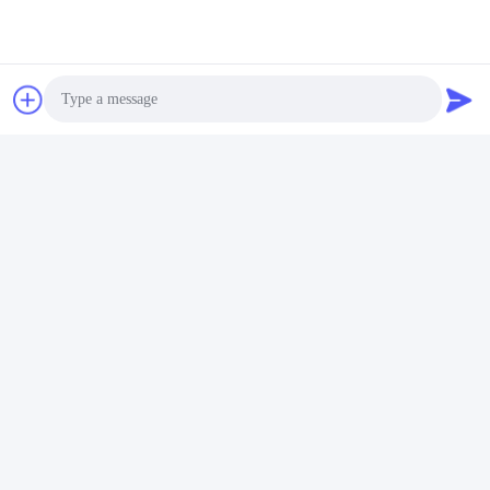
Photo
Stichworte:
WPC-Haupttür
Video Call
Audio Call
Malende Einstiegstür
Malende Interne Tür
Schnelle Kontaktaufnahme