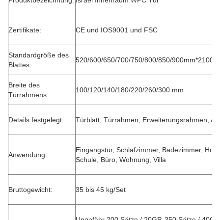
Produktbezeichnung:
Israel Innenraum WPC Tür
Zertifikate:
CE und IOS9001 und FSC
Standardgröße des
520/600/650/700/750/800/850/900mm*210
Blattes:
Breite des
100/120/140/180/220/260/300 mm
Türrahmens:
Details festgelegt:
Türblatt, Türrahmen, Erweiterungsrahmen, Arc
Eingangstür, Schlafzimmer, Badezimmer, Hotel
Anwendung:
Schule, Büro, Wohnung, Villa
Bruttogewicht:
35 bis 45 kg/Set
Ungefähr 200 Sätze / 20GP, 350 Sätze / 40GP