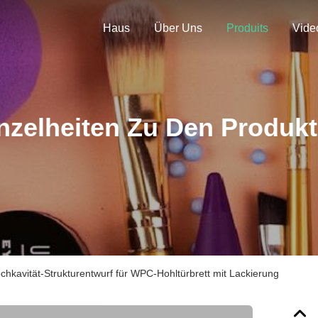
Haus
Über Uns
Produits
Vide
nzelheiten Zu Den Produk
kavität-Strukturentwurf für WPC-Hohltürbrett mit Lackierung