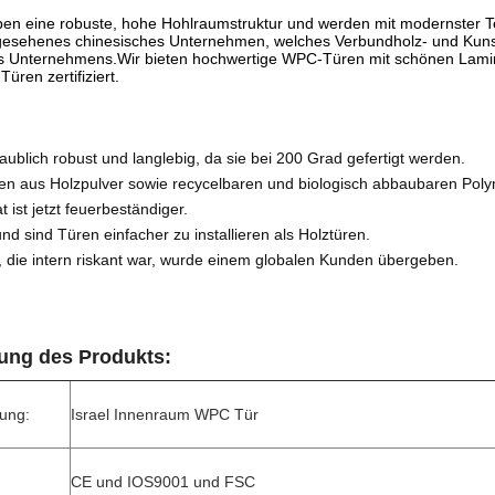
n eine robuste, hohe Hohlraumstruktur und werden mit modernster Tec
gesehenes chinesisches Unternehmen, welches Verbundholz- und Kunststo
es Unternehmens.Wir bieten hochwertige WPC-Türen mit schönen Lami
ren zertifiziert.
aublich robust und langlebig, da sie bei 200 Grad gefertigt werden.
n aus Holzpulver sowie recycelbaren und biologisch abbaubaren Polym
ist jetzt feuerbeständiger.
d sind Türen einfacher zu installieren als Holztüren.
r, die intern riskant war, wurde einem globalen Kunden übergeben.
ung des Produkts:
ung:
Israel Innenraum WPC Tür
CE und IOS9001 und FSC