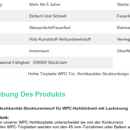
g:
Mehr Als 5 Jahre
Stärke:
Einfach Und Schnell
Feuerfe
:
Wasserdicht/feuerfest
Rahmen
Holz-Kunststoff-Verbundwerkstoff
Verrieg
Innenraum
Oberfl
erial-Fähigkeit:
200000 Stück/Jahr
Hohle Türplatte WPC-Tür
, 
Hochkavitäts-Strukturdesig
ibung Des Produkts
ochkavität-Strukturentwurf für WPC-Hohltürbrett mit Lackierung
brik:
on unserer WPC-Hohltürplatte unterscheidet sie von der Konkurrenz.
len WPC-Türplatten werden von den 45 mm-Türrahmen oder Balken auf 