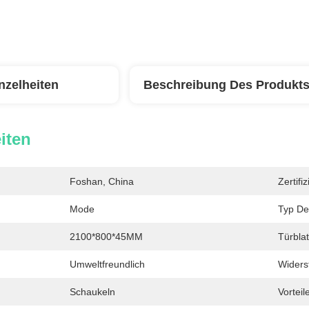
nzelheiten
Beschreibung Des Produkt
iten
Foshan, China
Zertifi
Mode
Typ De
2100*800*45MM
Türblat
Umweltfreundlich
Widers
Schaukeln
Vorteile