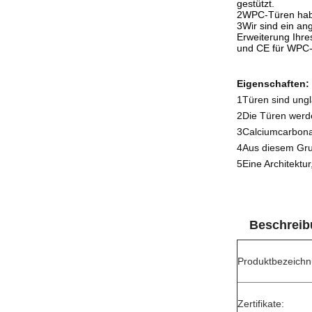
gestützt.
2WPC-Türen habe
3Wir sind ein an
Erweiterung Ihr
und CE für WPC-Tü
Eigenschaften:
1Türen sind ungl
2Die Türen werde
3Calciumcarbonat 
4Aus diesem Grun
5Eine Architektu
Beschreib
Produktbezeichn
Zertifikate: