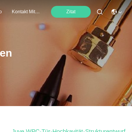
o
Kontakt Mit Uns
Zitat
ten
Juye WPC-Tür-Hochkavität-Strukturentwurf