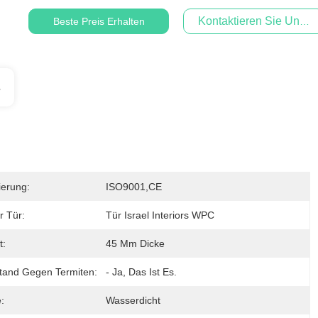
Kontaktieren Sie Uns Je
Beste Preis Erhalten
s
zierung:
ISO9001,CE
r Tür:
Tür Israel Interiors WPC
t:
45 Mm Dicke
tand Gegen Termiten:
- Ja, Das Ist Es.
:
Wasserdicht