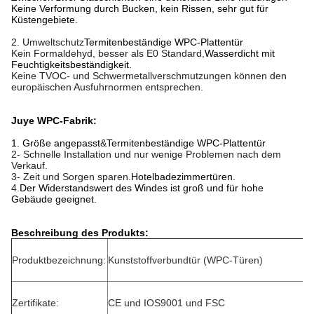
Keine Verformung durch Bucken, kein Rissen, sehr gut für
Küstengebiete.
2. Umweltschutz
Termitenbeständige WPC-Plattentür
Kein Formaldehyd, besser als E0 Standard,
Wasserdicht mit
Feuchtigkeitsbeständigkeit.
Keine TVOC- und Schwermetallverschmutzungen können den
europäischen Ausfuhrnormen entsprechen.
Juye WPC-Fabrik:
1. Größe angepasst
&
Termitenbeständige WPC-Plattentür
2- Schnelle Installation und nur wenige Problemen nach dem
Verkauf.
3- Zeit und Sorgen sparen.
Hotelbadezimmertüren
.
4.
Der Widerstandswert des Windes ist groß und für hohe
Gebäude geeignet.
Beschreibung des Produkts:
Produktbezeichnung:
Kunststoffverbundtür (WPC-Türen)
Zertifikate:
CE und IOS9001 und FSC