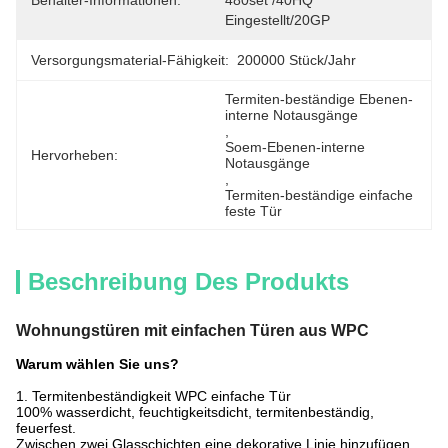
Behälter-Informationen:
480set /40HQ 
Eingestellt/20GP
Versorgungsmaterial-Fähigkeit:
200000 Stück/Jahr
Termiten-beständige Ebenen-
interne Notausgänge
, 
Soem-Ebenen-interne 
Hervorheben:
Notausgänge
, 
Termiten-beständige einfache 
feste Tür
Beschreibung Des Produkts
Wohnungstüren mit einfachen Türen aus WPC
Warum wählen Sie uns?
1. Termitenbeständigkeit WPC einfache Tür
100% wasserdicht, feuchtigkeitsdicht, termitenbeständig,
feuerfest.
Zwischen zwei Glasschichten eine dekorative Linie hinzufügen