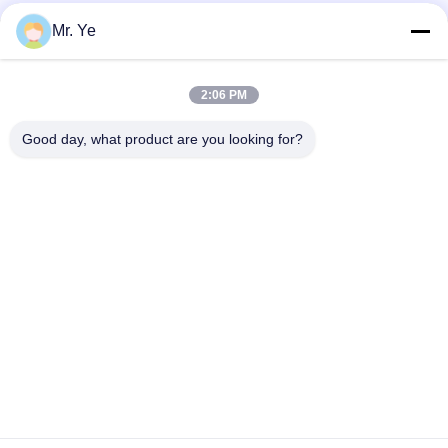
Mr. Ye
Schnelle Kontaktaufnahme
2:06 PM
Anschrift
Good day, what product are you looking for?
Das 6. Buidling von Oucun, Xinan-Stadt, Sanshui-Bezirk,
Foshan, Guangdong, China
Tel.
+8619867233361
E-Mail-Adresse
cindydeng617@gmail.com
Datenschutzrichtlinie
|
Sitemap
| China gut Qualität WPC-
Innentür Lieferant. Urheberrecht © 2023-2026 Guangdong